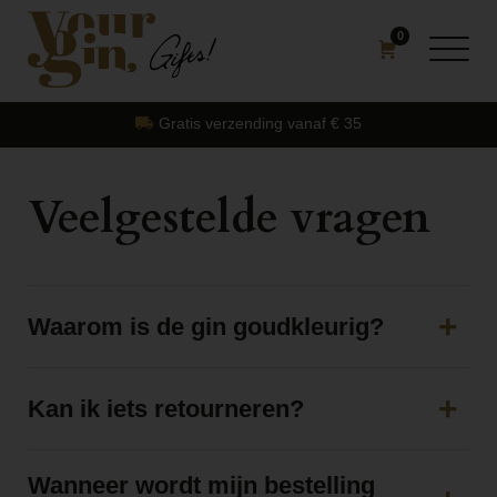
0
af € 35
Bestellingen worden elke dinsda
Veelgestelde vragen
Waarom is de gin goudkleurig?
Kan ik iets retourneren?
Wanneer wordt mijn bestelling