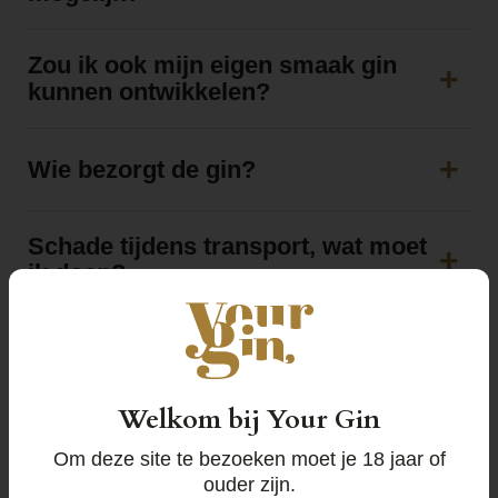
Zou ik ook mijn eigen smaak gin
kunnen ontwikkelen?
Wie bezorgt de gin?
Schade tijdens transport, wat moet
ik doen?
Ik heb een order geplaats, maar
nog geen orderbevestiging
ontvangen?
Welkom bij Your Gin
Om deze site te bezoeken moet je 18 jaar of
Krijg ik een factuur?
ouder zijn.