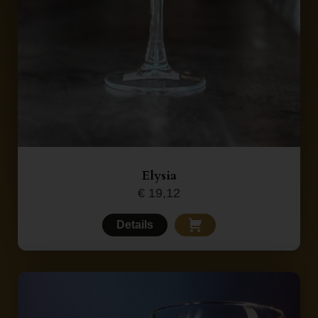
Elysia
€
19,12
Details