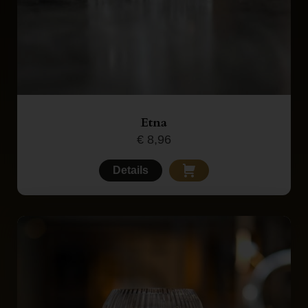
Etna
€
8,96
Details